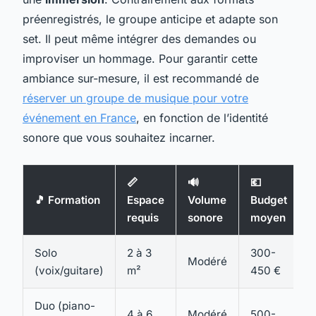
préenregistrés, le groupe anticipe et adapte son
set. Il peut même intégrer des demandes ou
improviser un hommage. Pour garantir cette
ambiance sur-mesure, il est recommandé de
réserver un groupe de musique pour votre
événement en France
, en fonction de l’identité
sonore que vous souhaitez incarner.
📏
🔊
💶
🎵 Formation
Espace
Volume
Budget
requis
sonore
moyen
Solo
2 à 3
300-
Modéré
(voix/guitare)
m²
450 €
Duo (piano-
4 à 6
Modéré
500-