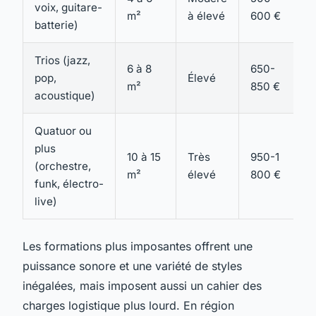
voix, guitare-
m²
à élevé
600 €
batterie)
Trios (jazz,
6 à 8
650-
pop,
Élevé
m²
850 €
acoustique)
Quatuor ou
plus
10 à 15
Très
950-1
(orchestre,
m²
élevé
800 €
funk, électro-
live)
Les formations plus imposantes offrent une
puissance sonore et une variété de styles
inégalées, mais imposent aussi un cahier des
charges logistique plus lourd. En région