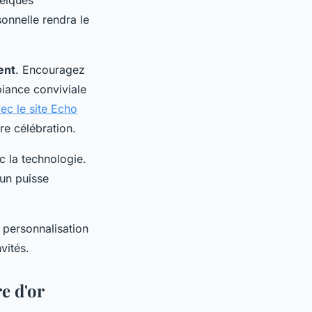
uelques
onnelle rendra le
ent
. Encouragez
biance conviviale
ec le site Echo
e célébration.
c la technologie.
cun puisse
a personnalisation
vités.
e d'or