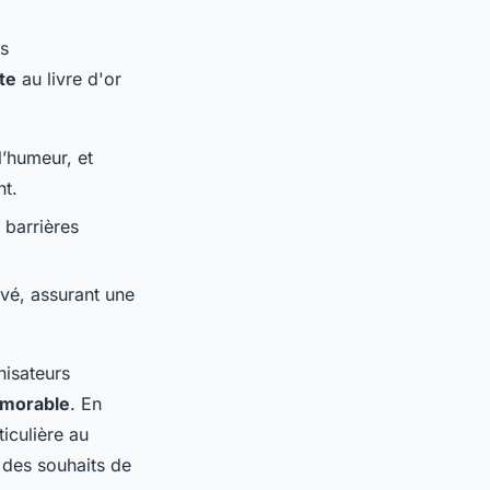
s
te
au livre d'or
l’humeur, et
nt.
s barrières
vé, assurant une
nisateurs
émorable
. En
ticulière au
t des souhaits de