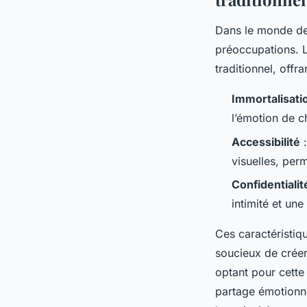
Dans le monde des
préoccupations. 
traditionnel, offr
Immortalisati
l’émotion de c
Accessibilité
:
visuelles, perm
Confidentiali
intimité et une
Ces caractéristiqu
soucieux de crée
optant pour cett
partage émotionne