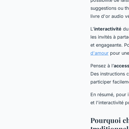
possibilité de lai
suggestions ou th
livre d'or audio v
L'
interactivité
du 
les invités à part
et engageante. Po
d'amour
pour une 
Pensez à l’
accessi
Des instructions c
participer facilem
En résumé, pour in
et l'interactivité
Pourquoi cho
traditionnel