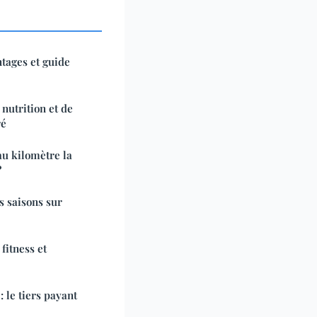
ntages et guide
nutrition et de
ré
au kilomètre la
?
s saisons sur
fitness et
: le tiers payant