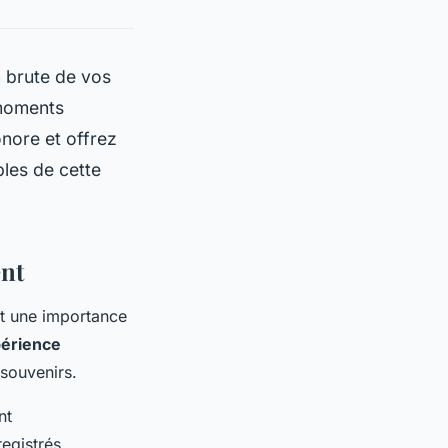
 brute de vos
 moments
onore et offrez
les de cette
ent
êt une importance
érience
souvenirs.
nt
egistrés.