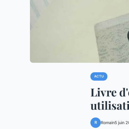
ACTU
Livre d
utilisat
R
Romain
5 juin 