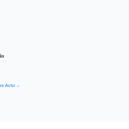
in
les Actu →