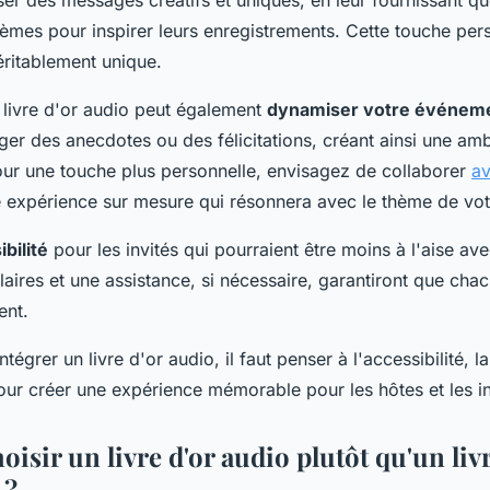
sser des messages créatifs et uniques, en leur fournissant q
èmes pour inspirer leurs enregistrements. Cette touche pers
éritablement unique.
livre d'or audio peut également
dynamiser votre événem
ager des anecdotes ou des félicitations, créant ainsi une am
ur une touche plus personnelle, envisagez de collaborer
av
expérience sur mesure qui résonnera avec le thème de votr
bilité
pour les invités qui pourraient être moins à l'aise ave
laires et une assistance, si nécessaire, garantiront que cha
ent.
tégrer un livre d'or audio, il faut penser à l'accessibilité, l
 pour créer une expérience mémorable pour les hôtes et les in
isir un livre d'or audio plutôt qu'un livr
 ?